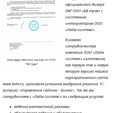
официального дилера
DAF ООО «БВ трак» с
системным
интегратором ООО
«Лайм системс».
В рамках
сотрудничества
компания ООО «Лайм
системс» изготовила,
Благодарственное письмо от ООО
“БВ трак”
как первую так и новую
вторую версию нашего
корпоративного сайта
www.bvts.ru, произвела успешное внедрение решения 1С-
Битрикс «Управление сайтом – Бизнес». Так же мы
сотрудничаем с «Лайм системс» по следующим услугам:
ведение контекстной рекламы
абонентское ведение и обслуживание