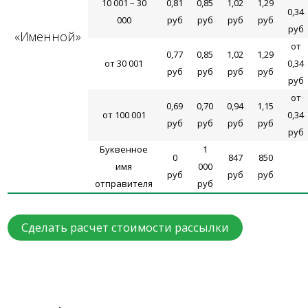
10 001 – 30
0,81
0,85
1,02
1,29
0,34
000
руб
руб
руб
руб
руб
«Именной»
от
0,77
0,85
1,02
1,29
от 30 001
0,34
руб
руб
руб
руб
руб
от
0,69
0,70
0,94
1,15
от 100 001
0,34
руб
руб
руб
руб
руб
Буквенное
1
0
847
850
имя
000
руб
руб
руб
отправителя
руб
Сделать расчет стоимости рассылки