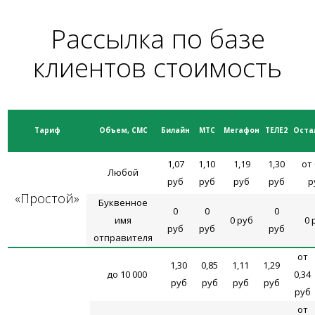
Рассылка по базе
клиентов стоимость
Тариф
Объем, СМС
Билайн
МТС
Мегафон
ТЕЛЕ2
Оста
1,07
1,10
1,19
1,30
от 
Любой
руб
руб
руб
руб
р
«Простой»
Буквенное
0
0
0
имя
0 руб
0 
руб
руб
руб
отправителя
от
1,30
0,85
1,11
1,29
до 10 000
0,34
руб
руб
руб
руб
руб
от